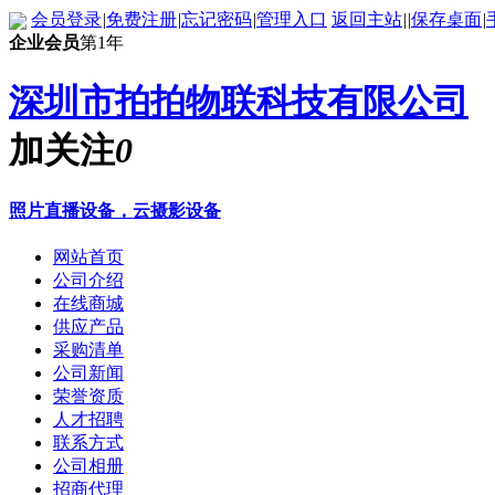
会员登录
|
免费注册
|
忘记密码
|
管理入口
返回主站
|
|
保存桌面
|
企业会员
第1年
深圳市拍拍物联科技有限公司
加关注
0
照片直播设备，云摄影设备
网站首页
公司介绍
在线商城
供应产品
采购清单
公司新闻
荣誉资质
人才招聘
联系方式
公司相册
招商代理